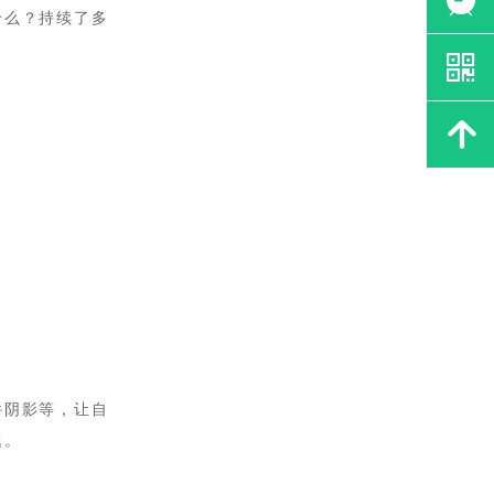
什么？持续了多
낃
녕
件阴影等，让自
题。