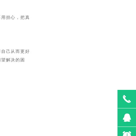
不用担心，把真
解自己从而更好
期望解决的困
끅
뀩
뀥