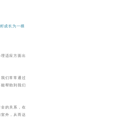
树籽成长为一棵
心理适应方面出
，我们
常常
通过
不能帮助到我们
安全的关系，在
询室外，从而达