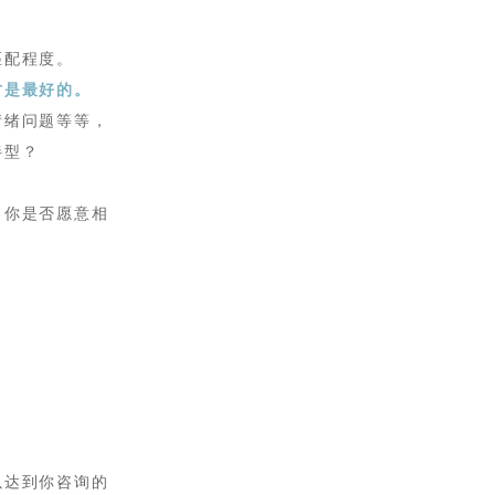
匹配程度。
才是最好的。
情绪问题等等
，
伴型？
，你是否愿意相
以达到你咨询的