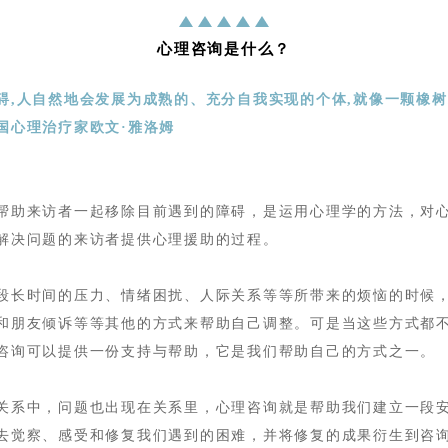
心理咨询是什么？
碍,人自然地会发展为成熟的、充分自我实现的个体,就像一颗橡
国心理治疗家欧文·雅洛姆
帮助来访者一起移除目前遇到的障碍
，
是运用心理学的方法，对
解决问题的
来访
者提供心理援助的过程。
段长时间的压力、情绪困扰、人际关系等等所带来的烦恼的时候
和朋友
倾诉
等等其他的方式来帮助自己调整。可是当这些方式都
咨询可以提供一份支持与帮助，它是我们帮助自己的方式之一。
关系中，问题也出现在关系里，心理咨询就是帮助我们建立一段
去
觉察、感受
和修复我们遇到的困难，并将修复的成果衍生到咨