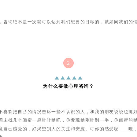
，咨询绝不是一次就可以达到我们想要的目标的，就如同我们的
。
2
为什么要做心理咨询？
不喜欢把自己的情况告诉一些不认识的人，和我的朋友说说也挺
周末找几个闺蜜一起吐吐槽吧，你发现槽刚吐到一半，你闺蜜的
意自己感受的，好渴望别人的关注和安慰。可你的感受呢
……嗯