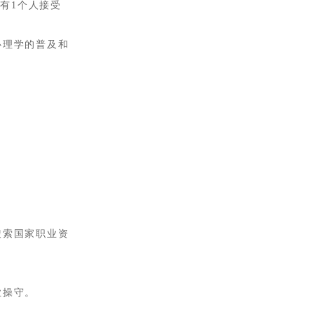
就有1个人接受
心理学的普及和
搜索国家职业资
业操守。